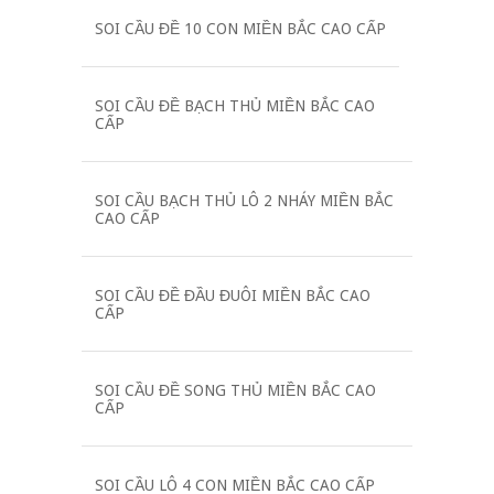
SOI CẦU ĐỀ 10 CON MIỀN BẮC CAO CẤP
SOI CẦU ĐỀ BẠCH THỦ MIỀN BẮC CAO
CẤP
SOI CẦU BẠCH THỦ LÔ 2 NHÁY MIỀN BẮC
CAO CẤP
SOI CẦU ĐỀ ĐẦU ĐUÔI MIỀN BẮC CAO
CẤP
SOI CẦU ĐỀ SONG THỦ MIỀN BẮC CAO
CẤP
SOI CẦU LÔ 4 CON MIỀN BẮC CAO CẤP