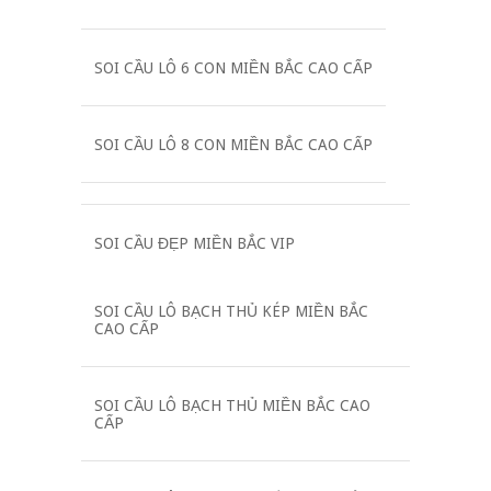
SOI CẦU LÔ 6 CON MIỀN BẮC CAO CẤP
SOI CẦU LÔ 8 CON MIỀN BẮC CAO CẤP
SOI CẦU ĐẸP MIỀN BẮC VIP
SOI CẦU LÔ BẠCH THỦ KÉP MIỀN BẮC
CAO CẤP
SOI CẦU LÔ BẠCH THỦ MIỀN BẮC CAO
CẤP