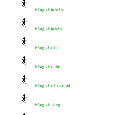
Thống kê lô xiên
Thống kê lô kép
Thống kê Đầu
Thống kê Đuôi
Thống kê Đầu – Đuôi
Thống kê Tổng