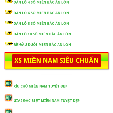
DÀN LÔ 4 SỐ MIỀN BẮC ĂN LỚN
DÀN LÔ 6 SỐ MIỀN BẮC ĂN LỚN
DÀN LÔ 8 SỐ MIỀN BẮC ĂN LỚN
DÀN LÔ 10 SỐ MIỀN BẮC ĂN LỚN
ĐỀ ĐẦU ĐUÔI MIỀN BẮC ĂN LỚN
XS MIỀN NAM SIÊU CHUẨN
XỈU CHỦ MIỀN NAM TUYỆT ĐẸP
GIẢI ĐẶC BIỆT MIỀN NAM TUYỆT ĐẸP