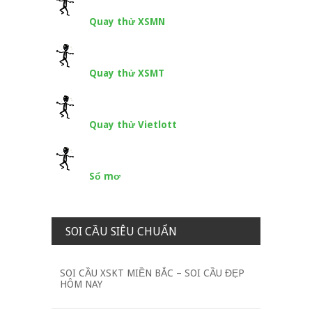
Quay thử XSMN
Quay thử XSMT
Quay thử Vietlott
Sổ mơ
SOI CẦU SIÊU CHUẨN
SOI CẦU XSKT MIỀN BẮC – SOI CẦU ĐẸP
HÔM NAY