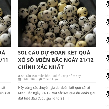
ngày
20/11
chính
xác
nhất
UẢ
SOI CẦU DỰ ĐOÁN KẾT QUẢ
/11
XỔ SỐ MIỀN BẮC NGÀY 21/12
CHÍNH XÁC NHẤT
soi cầu xskt miền bắc - soi cầu đẹp hôm nay
ở
03/03/2026
2 bình luận
soi
cầu
ổ số
Hãy cùng các chuyên gia dự đoán kết quả xổ số
dự
án giải
Miền Bắc ngày 21/12 .Với các kết quả dự đoán giải
đoán
kết
đặt biệt đầu đuôi, giải lô tô 2 […]
quả
xổ
số