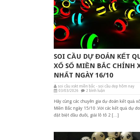
chính
xác
nhất
SOI CẦU DỰ ĐOÁN KẾT Q
XỔ SỐ MIỀN BẮC CHÍNH 
NHẤT NGÀY 16/10
soi cầu xskt miền bắc - soi cầu đẹp hôm nay
ở
03/03/2026
2 bình luận
soi
cầu
Hãy cùng các chuyên gia dự đoán kết quả x
dự
Miền Bắc ngày 15/10 .Với các kết quả dự đo
đoán
kết
đặt biệt đầu đuôi, giải lô tô 2 […]
quả
xổ
số
miền
bắc
chính