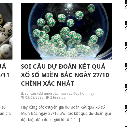
miền
bắc
ngày
21/12
chính
xác
nhất
UẢ
SOI CẦU DỰ ĐOÁN KẾT QUẢ
/11
XỔ SỐ MIỀN BẮC NGÀY 27/10
CHÍNH XÁC NHẤT
soi cầu xskt miền bắc - soi cầu đẹp hôm nay
ở
03/03/2026
2 bình luận
soi
cầu
ổ số
Hãy cùng các chuyên gia dự đoán kết quả xổ số
dự
án giải
Miền Bắc ngày 27/10 .Với các kết quả dự đoán giải
đoán
kết
đặt biệt đầu đuôi, giải lô tô 2 […]
quả
xổ