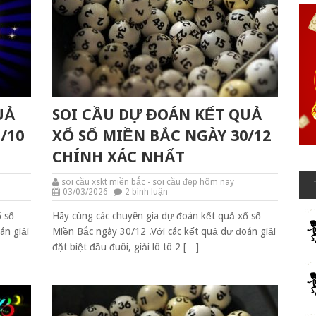
UẢ
SOI CẦU DỰ ĐOÁN KẾT QUẢ
/10
XỔ SỐ MIỀN BẮC NGÀY 30/12
CHÍNH XÁC NHẤT
soi cầu xskt miền bắc - soi cầu đẹp hôm nay
ở
03/03/2026
2 bình luận
soi
cầu
ổ số
Hãy cùng các chuyên gia dự đoán kết quả xổ số
dự
án giải
Miền Bắc ngày 30/12 .Với các kết quả dự đoán giải
đoán
kết
đặt biệt đầu đuôi, giải lô tô 2 […]
quả
xổ
số
miền
bắc
ngày
30/12