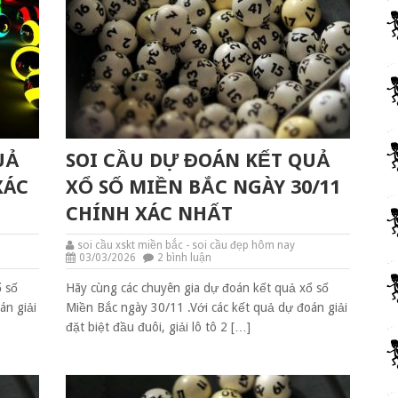
chính
xác
nhất
UẢ
SOI CẦU DỰ ĐOÁN KẾT QUẢ
XÁC
XỔ SỐ MIỀN BẮC NGÀY 30/11
CHÍNH XÁC NHẤT
soi cầu xskt miền bắc - soi cầu đẹp hôm nay
ở
03/03/2026
2 bình luận
soi
cầu
ổ số
Hãy cùng các chuyên gia dự đoán kết quả xổ số
dự
án giải
Miền Bắc ngày 30/11 .Với các kết quả dự đoán giải
đoán
kết
đặt biệt đầu đuôi, giải lô tô 2 […]
quả
xổ
số
miền
bắc
ngày