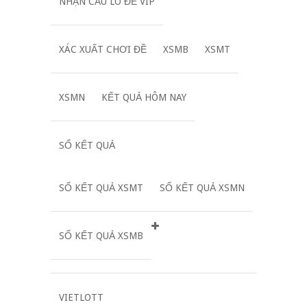
NHẬN CẦU LÔ ĐỀ VIP
XÁC XUẤT CHƠI ĐỀ
XSMB
XSMT
XSMN
KẾT QUẢ HÔM NAY
SỔ KẾT QUẢ
SỔ KẾT QUẢ XSMT
SỔ KẾT QUẢ XSMN
SỔ KẾT QUẢ XSMB
VIETLOTT