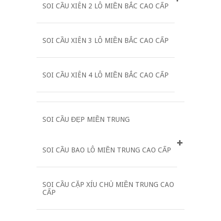
SOI CẦU XIÊN 2 LÔ MIỀN BẮC CAO CẤP
SOI CẦU XIÊN 3 LÔ MIỀN BẮC CAO CẤP
SOI CẦU XIÊN 4 LÔ MIỀN BẮC CAO CẤP
SOI CẦU ĐẸP MIỀN TRUNG
SOI CẦU BAO LÔ MIỀN TRUNG CAO CẤP
SOI CẦU CẶP XÍU CHỦ MIỀN TRUNG CAO
CẤP