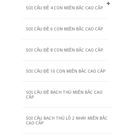
SOI CẦU ĐỀ 4 CON MIỀN BẮC CAO CẤP
SOI CẦU ĐỀ 6 CON MIỀN BẮC CAO CẤP
SOI CẦU ĐỀ 8 CON MIỀN BẮC CAO CẤP
SOI CẦU ĐỀ 10 CON MIỀN BẮC CAO CẤP
SOI CẦU ĐỀ BẠCH THỦ MIỀN BẮC CAO
CẤP
SOI CẦU BẠCH THỦ LÔ 2 NHÁY MIỀN BẮC
CAO CẤP