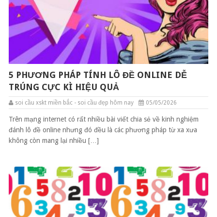
5 PHƯƠNG PHÁP TÍNH LÔ ĐỀ ONLINE DỄ
TRÚNG CỰC KÌ HIỆU QUẢ
soi cầu xskt miền bắc - soi cầu đẹp hôm nay
05/05/2026
Trên mạng internet có rất nhiều bài viết chia sẻ về kinh nghiệm
đánh lô đề online nhưng đó đều là các phương pháp từ xa xưa
không còn mang lại nhiều […]