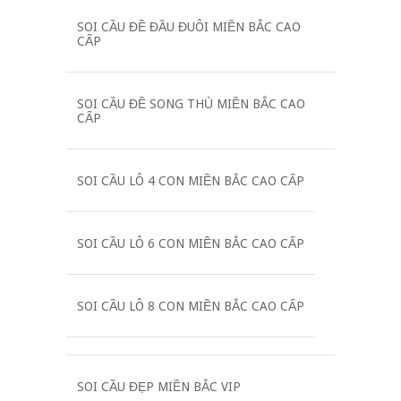
SOI CẦU ĐỀ ĐẦU ĐUÔI MIỀN BẮC CAO
CẤP
SOI CẦU ĐỀ SONG THỦ MIỀN BẮC CAO
CẤP
SOI CẦU LÔ 4 CON MIỀN BẮC CAO CẤP
SOI CẦU LÔ 6 CON MIỀN BẮC CAO CẤP
SOI CẦU LÔ 8 CON MIỀN BẮC CAO CẤP
SOI CẦU ĐẸP MIỀN BẮC VIP