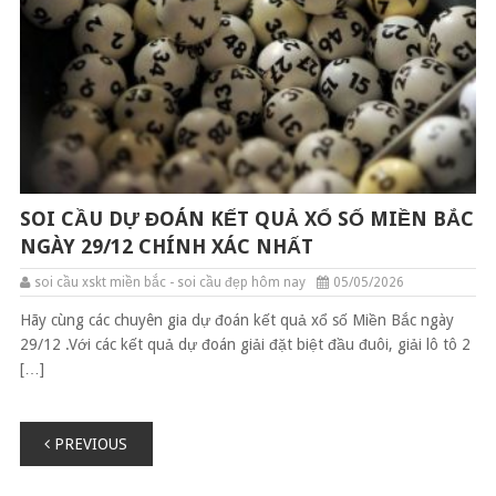
SOI CẦU DỰ ĐOÁN KẾT QUẢ XỔ SỐ MIỀN BẮC
NGÀY 29/12 CHÍNH XÁC NHẤT
soi cầu xskt miền bắc - soi cầu đẹp hôm nay
05/05/2026
Hãy cùng các chuyên gia dự đoán kết quả xổ số Miền Bắc ngày
29/12 .Với các kết quả dự đoán giải đặt biệt đầu đuôi, giải lô tô 2
[…]
Điều
PREVIOUS
hướng