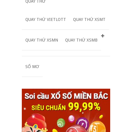
QUAY THỬ
QUAY THỬ VIETLOTT
QUAY THỬ XSMT
QUAY THỬ XSMN
QUAY THỬ XSMB
SỔ MƠ