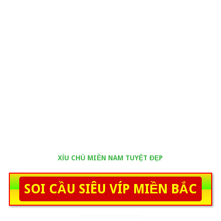
XỈU CHỦ MIỀN NAM TUYỆT ĐẸP
SOI CẦU SIÊU VÍP MIỀN BẮC