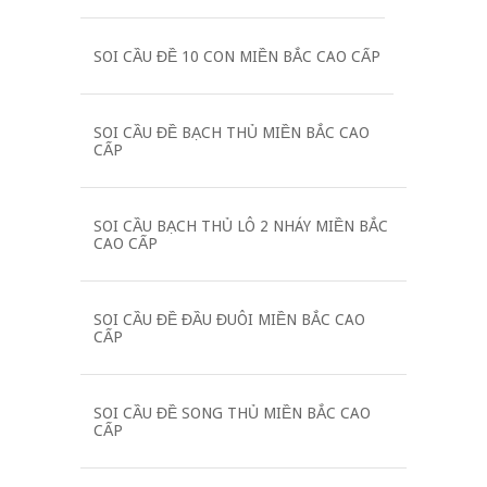
SOI CẦU ĐỀ 10 CON MIỀN BẮC CAO CẤP
SOI CẦU ĐỀ BẠCH THỦ MIỀN BẮC CAO
CẤP
SOI CẦU BẠCH THỦ LÔ 2 NHÁY MIỀN BẮC
CAO CẤP
SOI CẦU ĐỀ ĐẦU ĐUÔI MIỀN BẮC CAO
CẤP
SOI CẦU ĐỀ SONG THỦ MIỀN BẮC CAO
CẤP