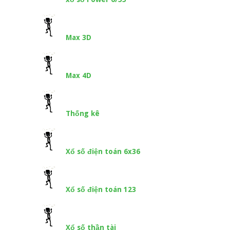
Max 3D
Max 4D
Thống kê
Xổ số điện toán 6x36
Xổ số điện toán 123
Xổ số thần tài