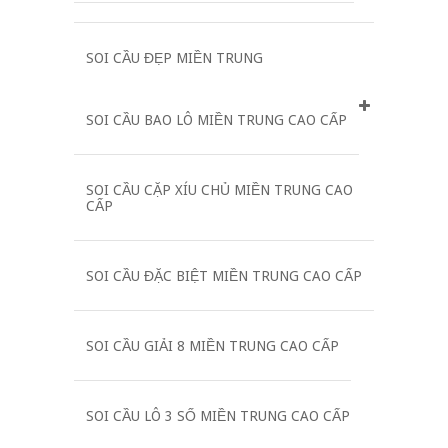
SOI CẦU ĐẸP MIỀN TRUNG
SOI CẦU BAO LÔ MIỀN TRUNG CAO CẤP
SOI CẦU CẶP XÍU CHỦ MIỀN TRUNG CAO
CẤP
SOI CẦU ĐẶC BIỆT MIỀN TRUNG CAO CẤP
SOI CẦU GIẢI 8 MIỀN TRUNG CAO CẤP
SOI CẦU LÔ 3 SỐ MIỀN TRUNG CAO CẤP