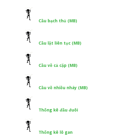
Cầu bạch thủ (MB)
Cầu lật liên tục (MB)
Cầu về cả cặp (MB)
Cầu về nhiều nháy (MB)
Thống kê đầu đuôi
Thống kê lô gan