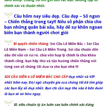
sánh khớp. Chúng tôi với gửi đến các bạn. Những cặp số
chính xác và chuẩn nhất.
Cầu hôm nay siêu đẹp. Cầu đẹp – Số ngon
– Chiến thắng trong tay!! Nếu số phận chia cho
bạn những quân bài xấu, hãy để sự khôn ngoan
biến bạn thành người chơi giỏi
Bí quyết chiến thắng:
Soi Cầu Lô Miền Bắc – Soi Cầu
Lô Miền Nam – Soi Cầu Lô Miền Trung. Soi cầu chuẩn đến
đâu thì vẫn có rủi ro. chia vốn hợp lý chính là chìa khóa
thành công. bạn hãy thử và tận hưởng chiến thắng với
từng con số chúng tôi đưa ra cho bạn nhé !!!
SOI CẦU XIÊN 4 LÔ MIỀN BẮC CAO CẤP
đẹp nhất và VIP
nhất hôm nay. Đội ngũ chuyên gia của chúng tôi đã tìm giúp
các bạn lấy số đẹp nhất. Bạn chỉ cần nạp thẻ vào ô bên dưới
là bạn sẽ sở hữu ngay.
Số siêu chuẩn tỷ ăn luôn cao luôn chính xác đáng