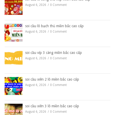
August 6, 2026
0 Comment
soi cầu lô bạch thủ miền bắc cao cấp
August 6, 2026
0 Comment
soi cầu víp 3 càng miền bắc cao cấp
August 6, 2026
0 Comment
soi cầu xiên 2 lô miền bắc cao cấp
August 6, 2026
0 Comment
soi cầu xiên 3 lô miền bắc cao cấp
August 6, 2026
0 Comment