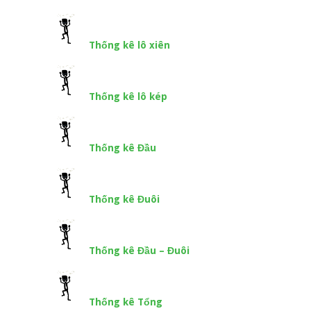
Thống kê lô xiên
Thống kê lô kép
Thống kê Đầu
Thống kê Đuôi
Thống kê Đầu – Đuôi
Thống kê Tổng