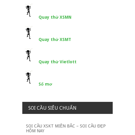
Quay thử XSMN
Quay thử XSMT
Quay thử Vietlott
Sổ mơ
SOI CẦU SIÊU CHUẨN
SOI CẦU XSKT MIỀN BẮC – SOI CẦU ĐẸP
HÔM NAY