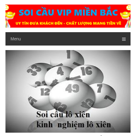
Skip
to
content
Menu