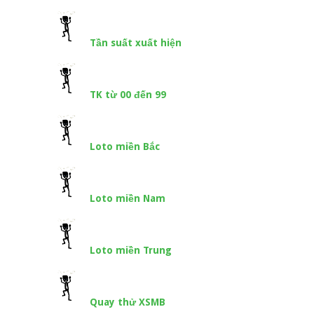
Tần suất xuất hiện
TK từ 00 đến 99
Loto miền Bắc
Loto miền Nam
Loto miền Trung
Quay thử XSMB