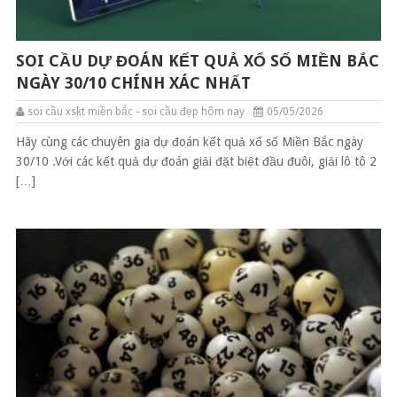
SOI CẦU DỰ ĐOÁN KẾT QUẢ XỔ SỐ MIỀN BẮC
NGÀY 30/10 CHÍNH XÁC NHẤT
soi cầu xskt miền bắc - soi cầu đẹp hôm nay
05/05/2026
Hãy cùng các chuyên gia dự đoán kết quả xổ số Miền Bắc ngày
30/10 .Với các kết quả dự đoán giải đặt biệt đầu đuôi, giải lô tô 2
[…]