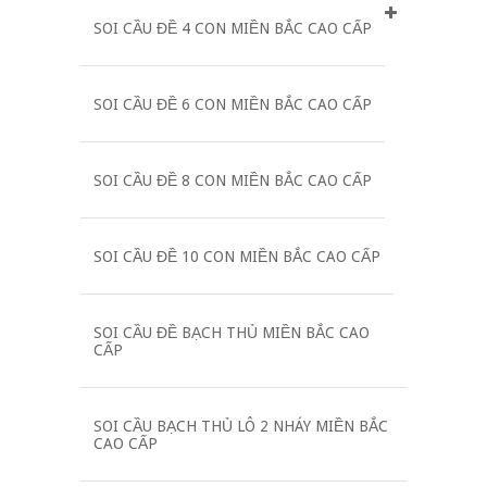
SOI CẦU ĐỀ 4 CON MIỀN BẮC CAO CẤP
SOI CẦU ĐỀ 6 CON MIỀN BẮC CAO CẤP
SOI CẦU ĐỀ 8 CON MIỀN BẮC CAO CẤP
SOI CẦU ĐỀ 10 CON MIỀN BẮC CAO CẤP
SOI CẦU ĐỀ BẠCH THỦ MIỀN BẮC CAO
CẤP
SOI CẦU BẠCH THỦ LÔ 2 NHÁY MIỀN BẮC
CAO CẤP