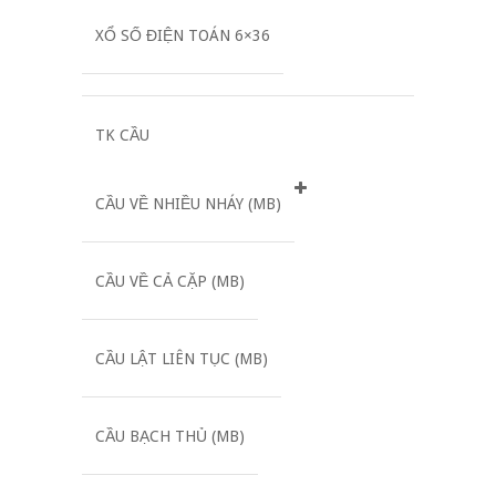
XỔ SỐ ĐIỆN TOÁN 6×36
TK CẦU
CẦU VỀ NHIỀU NHÁY (MB)
CẦU VỀ CẢ CẶP (MB)
CẦU LẬT LIÊN TỤC (MB)
CẦU BẠCH THỦ (MB)