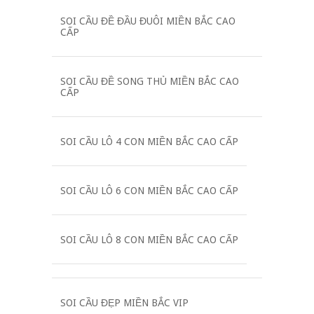
SOI CẦU ĐỀ ĐẦU ĐUÔI MIỀN BẮC CAO
CẤP
SOI CẦU ĐỀ SONG THỦ MIỀN BẮC CAO
CẤP
SOI CẦU LÔ 4 CON MIỀN BẮC CAO CẤP
SOI CẦU LÔ 6 CON MIỀN BẮC CAO CẤP
SOI CẦU LÔ 8 CON MIỀN BẮC CAO CẤP
SOI CẦU ĐẸP MIỀN BẮC VIP