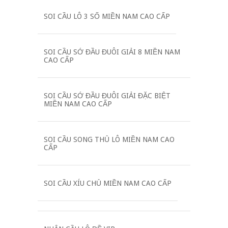
SOI CẦU LÔ 3 SỐ MIỀN NAM CAO CẤP
SOI CẦU SỚ ĐẦU ĐUÔI GIẢI 8 MIỀN NAM
CAO CẤP
SOI CẦU SỚ ĐẦU ĐUÔI GIẢI ĐẶC BIỆT
MIỀN NAM CAO CẤP
SOI CẦU SONG THỦ LÔ MIỀN NAM CAO
CẤP
SOI CẦU XÍU CHỦ MIỀN NAM CAO CẤP