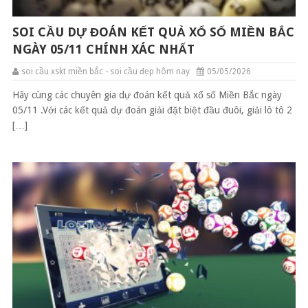
SOI CẦU DỰ ĐOÁN KẾT QUẢ XỔ SỐ MIỀN BẮC
NGÀY 05/11 CHÍNH XÁC NHẤT
soi cầu xskt miền bắc - soi cầu đẹp hôm nay
05/05/2026
Hãy cùng các chuyên gia dự đoán kết quả xổ số Miền Bắc ngày
05/11 .Với các kết quả dự đoán giải đặt biệt đầu đuôi, giải lô tô 2
[…]