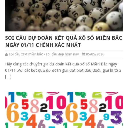
SOI CẦU DỰ ĐOÁN KẾT QUẢ XỔ SỐ MIỀN BẮC
NGÀY 01/11 CHÍNH XÁC NHẤT
soi cầu xskt miền bắc - soi cầu đẹp hôm nay
05/05/2026
Hãy cùng các chuyên gia dự đoán kết quả xổ số Miền Bắc ngày
01/11 .Với các kết quả dự đoán giải đặt biệt đầu đuôi, giải lô tô 2
[…]