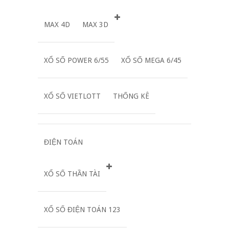
MAX 4D
MAX 3D
XỔ SỐ POWER 6/55
XỔ SỐ MEGA 6/45
XỔ SỐ VIETLOTT
THỐNG KÊ
ĐIỆN TOÁN
XỔ SỐ THẦN TÀI
XỔ SỐ ĐIỆN TOÁN 123