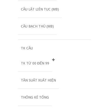
CẦU LẬT LIÊN TỤC (MB)
CẦU BẠCH THỦ (MB)
TK CẦU
TK TỪ 00 ĐẾN 99
TẦN SUẤT XUẤT HIỆN
THỐNG KÊ TỔNG