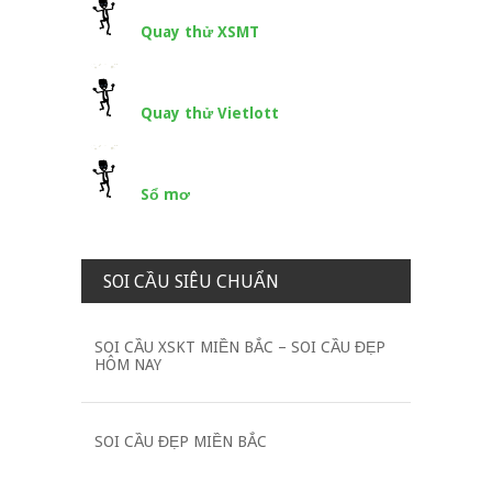
Quay thử XSMT
Quay thử Vietlott
Sổ mơ
SOI CẦU SIÊU CHUẨN
SOI CẦU XSKT MIỀN BẮC – SOI CẦU ĐẸP
HÔM NAY
SOI CẦU ĐẸP MIỀN BẮC