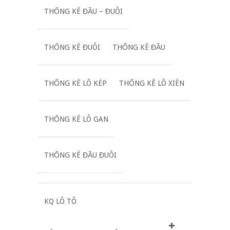
THỐNG KÊ ĐẦU – ĐUÔI
THỐNG KÊ ĐUÔI
THỐNG KÊ ĐẦU
THỐNG KÊ LÔ KÉP
THỐNG KÊ LÔ XIÊN
THỐNG KÊ LÔ GAN
THỐNG KÊ ĐẦU ĐUÔI
KQ LÔ TÔ