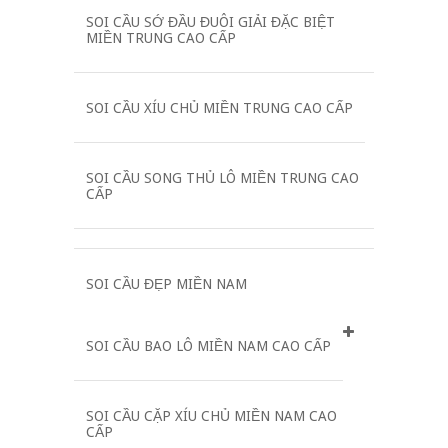
SOI CẦU SỚ ĐẦU ĐUÔI GIẢI ĐẶC BIỆT
MIỀN TRUNG CAO CẤP
SOI CẦU XÍU CHỦ MIỀN TRUNG CAO CẤP
SOI CẦU SONG THỦ LÔ MIỀN TRUNG CAO
CẤP
SOI CẦU ĐẸP MIỀN NAM
SOI CẦU BAO LÔ MIỀN NAM CAO CẤP
SOI CẦU CẶP XÍU CHỦ MIỀN NAM CAO
CẤP