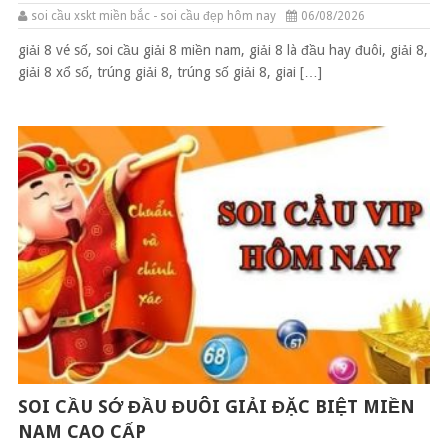
soi cầu xskt miền bắc - soi cầu đẹp hôm nay
06/08/2026
giải 8 vé số, soi cầu giải 8 miền nam, giải 8 là đầu hay đuôi, giải 8,
giải 8 xổ số, trúng giải 8, trúng số giải 8, giai […]
SOI CẦU SỚ ĐẦU ĐUÔI GIẢI ĐẶC BIỆT MIỀN
NAM CAO CẤP