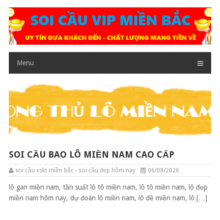
Skip
to
content
Menu
SOI CẦU BAO LÔ MIỀN NAM CAO CẤP
soi cầu xskt miền bắc - soi cầu đẹp hôm nay
06/08/2026
lô gan miền nam, tần suất lô tô miền nam, lô tô miền nam, lô đẹp
miền nam hôm nay, dự đoán lô miền nam, lô đề miền nam, lô […]