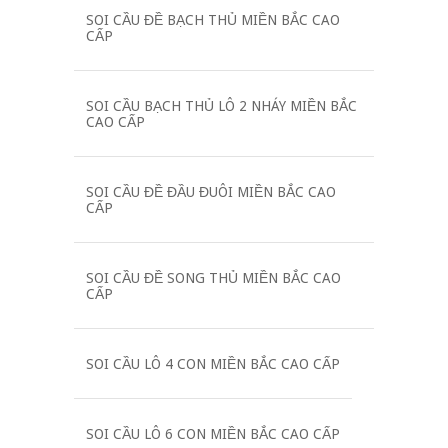
SOI CẦU ĐỀ BẠCH THỦ MIỀN BẮC CAO
CẤP
SOI CẦU BẠCH THỦ LÔ 2 NHÁY MIỀN BẮC
CAO CẤP
SOI CẦU ĐỀ ĐẦU ĐUÔI MIỀN BẮC CAO
CẤP
SOI CẦU ĐỀ SONG THỦ MIỀN BẮC CAO
CẤP
SOI CẦU LÔ 4 CON MIỀN BẮC CAO CẤP
SOI CẦU LÔ 6 CON MIỀN BẮC CAO CẤP