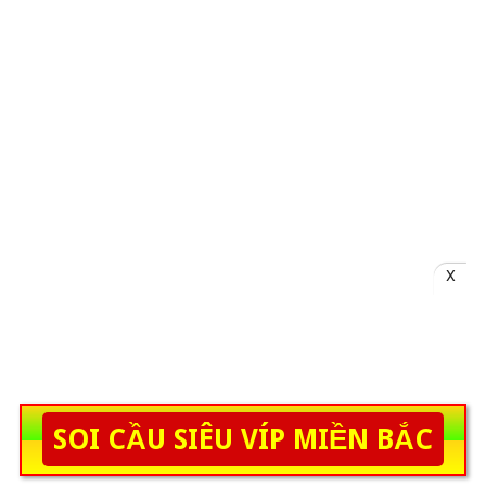
SOI CẦU SIÊU VÍP MIỀN BẮC