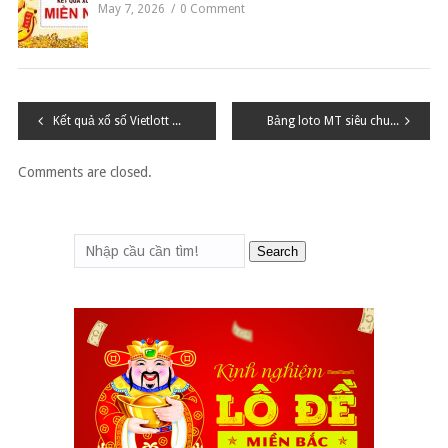
May 7, 2026
0 Comment
Điều
Kết quả xổ số Vietlott hôm nay Chính Xác
Bảng loto MT siêu chuẩn
hướng
Comments are closed.
bài
viết
Search