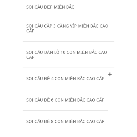
SOI CẦU ĐẸP MIỀN BẮC
SOI CẦU CẶP 3 CÀNG VÍP MIỀN BẮC CAO
CẤP
SOI CẦU DÀN LÔ 10 CON MIỀN BẮC CAO
CẤP
SOI CẦU ĐỀ 4 CON MIỀN BẮC CAO CẤP
SOI CẦU ĐỀ 6 CON MIỀN BẮC CAO CẤP
SOI CẦU ĐỀ 8 CON MIỀN BẮC CAO CẤP