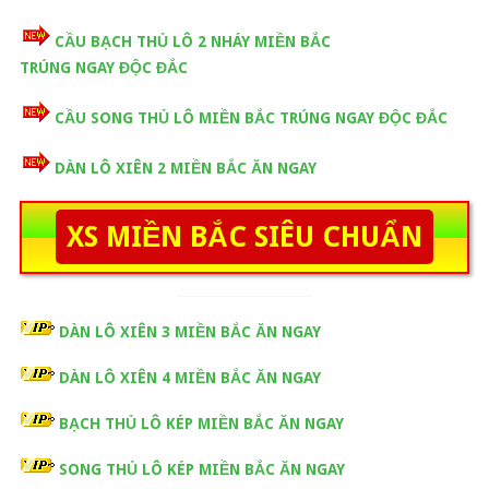
CẦU BẠCH THỦ LÔ 2 NHÁY MIỀN BẮC
TRÚNG NGAY ĐỘC ĐẮC
CẦU SONG THỦ LÔ MIỀN BẮC TRÚNG NGAY ĐỘC ĐẮC
DÀN LÔ XIÊN 2 MIỀN BẮC ĂN NGAY
XS MIỀN BẮC SIÊU CHUẨN
DÀN LÔ XIÊN 3 MIỀN BẮC ĂN NGAY
DÀN LÔ XIÊN 4 MIỀN BẮC ĂN NGAY
BẠCH THỦ LÔ KÉP MIỀN BẮC ĂN NGAY
SONG THỦ LÔ KÉP MIỀN BẮC ĂN NGAY