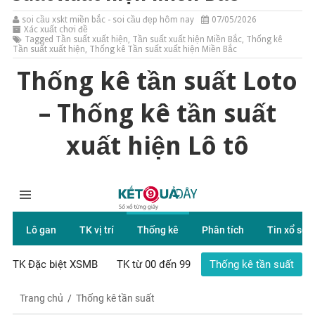
soi cầu xskt miền bắc - soi cầu đẹp hôm nay
07/05/2026
Xác xuất chơi đề
Tagged
Tần suất xuất hiện
,
Tần suất xuất hiện Miền Bắc
,
Thống kê
Tần suất xuất hiện
,
Thống kê Tần suất xuất hiện Miền Bắc
Thống kê tần suất Loto
– Thống kê tần suất
xuất hiện Lô tô