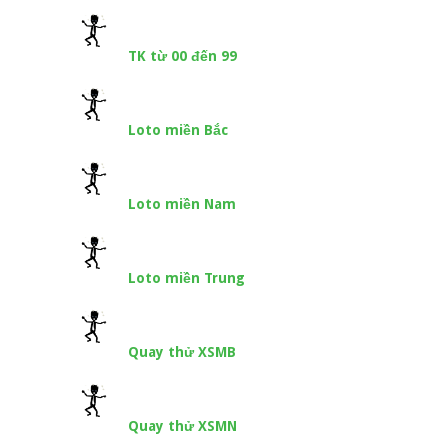
TK từ 00 đến 99
Loto miền Bắc
Loto miền Nam
Loto miền Trung
Quay thử XSMB
Quay thử XSMN