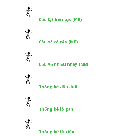
Cầu lật liên tục (MB)
Cầu về cả cặp (MB)
Cầu về nhiều nháy (MB)
Thống kê đầu đuôi
Thống kê lô gan
Thống kê lô xiên