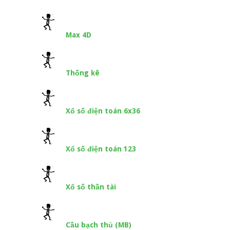
Max 4D
Thống kê
Xổ số điện toán 6x36
Xổ số điện toán 123
Xổ số thần tài
Cầu bạch thủ (MB)