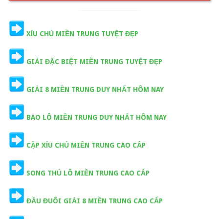
XỈU CHỦ MIỀN TRUNG TUYỆT ĐẸP
GIẢI ĐẶC BIỆT MIỀN TRUNG TUYỆT ĐẸP
GIẢI 8 MIỀN TRUNG DUY NHẤT HÔM NAY
BAO LÔ MIỀN TRUNG DUY NHẤT HÔM NAY
CẶP XỈU CHỦ MIỀN TRUNG CAO CẤP
SONG THỦ LÔ MIỀN TRUNG CAO CẤP
ĐẦU ĐUÔI GIẢI 8 MIỀN TRUNG CAO CẤP