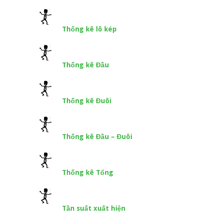
Thống kê lô kép
Thống kê Đầu
Thống kê Đuôi
Thống kê Đầu – Đuôi
Thống kê Tổng
Tần suất xuất hiện