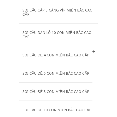
SOI CẦU CẶP 3 CÀNG VÍP MIỀN BẮC CAO
CẤP
SOI CẦU DÀN LÔ 10 CON MIỀN BẮC CAO
CẤP
SOI CẦU ĐỀ 4 CON MIỀN BẮC CAO CẤP
SOI CẦU ĐỀ 6 CON MIỀN BẮC CAO CẤP
SOI CẦU ĐỀ 8 CON MIỀN BẮC CAO CẤP
SOI CẦU ĐỀ 10 CON MIỀN BẮC CAO CẤP