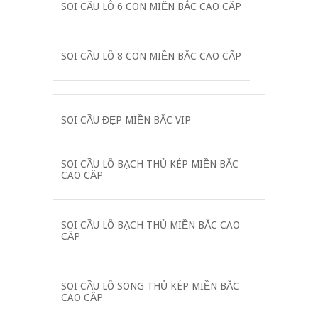
SOI CẦU LÔ 6 CON MIỀN BẮC CAO CẤP
SOI CẦU LÔ 8 CON MIỀN BẮC CAO CẤP
SOI CẦU ĐẸP MIỀN BẮC VIP
SOI CẦU LÔ BẠCH THỦ KÉP MIỀN BẮC
CAO CẤP
SOI CẦU LÔ BẠCH THỦ MIỀN BẮC CAO
CẤP
SOI CẦU LÔ SONG THỦ KÉP MIỀN BẮC
CAO CẤP