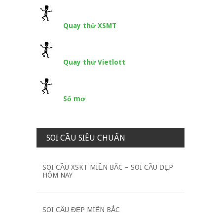
Quay thử XSMT
Quay thử Vietlott
Sổ mơ
SOI CẦU SIÊU CHUẨN
SOI CẦU XSKT MIỀN BẮC – SOI CẦU ĐẸP
HÔM NAY
SOI CẦU ĐẸP MIỀN BẮC