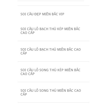
SOI CẦU ĐẸP MIỀN BẮC VIP
SOI CẦU LÔ BẠCH THỦ KÉP MIỀN BẮC
CAO CẤP
SOI CẦU LÔ BẠCH THỦ MIỀN BẮC CAO
CẤP
SOI CẦU LÔ SONG THỦ KÉP MIỀN BẮC
CAO CẤP
SOI CẦU LÔ SONG THỦ MIỀN BẮC CAO
CẤP