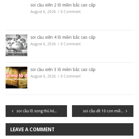
soi cầu xiên 2 lô miền bắc cao cấp
August 6, 2026
0 Comment
soi cầu xiên 4 lô miền bắc cao cấp
August 6, 2026
0 Comment
soi cầu xiên 3 lô miền bắc cao cấp
August 6, 2026
0 Comment
Điều
soi cầu lô song thủ kép miền bắc cao cấp
soi cầu đề 10 con miền bắc cao cấp
hướng
LEAVE A COMMENT
bài