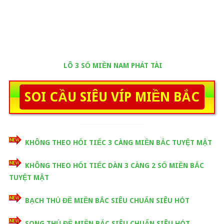
LÔ 3 SỐ MIỀN NAM PHÁT TÀI
SOI CẦU SIÊU VÍP MIỀN BẮC
KHÔNG THEO HỐI TIẾC 3 CÀNG MIỀN BẮC TUYỆT MẬT
KHÔNG THEO HỐI TIẾC DÀN 3 CÀNG 2 SỐ MIỀN BẮC
TUYỆT MẬT
BẠCH THỦ ĐỀ MIỀN BẮC SIÊU CHUẨN SIÊU HÓT
SONG THỦ ĐỀ MIỀN BẮC SIÊU CHUẨN SIÊU HÓT