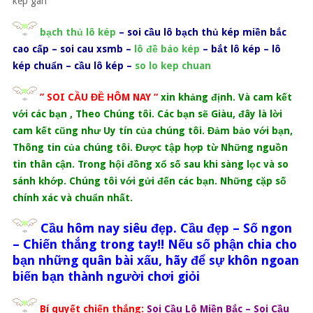
kép gan
bạch thủ lô kép
– soi cầu lô bạch thủ kép miền bắc
cao cấp – soi cau xsmb –
lô đề báo kép
– bắt lô kép – lô
kép chuẩn – cầu lô kép –
so lo kep chuan
” SOI CẦU ĐỀ HÔM NAY “
xin khảng định. Và cam kết
với các bạn , Theo Chúng tôi. Các bạn sẽ Giàu, đây là lời
cam kết cũng như Uy tín của chúng tôi. Đảm bảo với bạn,
Thông tin của chúng tôi. Được tập hợp từ Những nguồn
tin thân cận. Trong hội đồng xổ số sau khi sàng lọc và so
sánh khớp. Chúng tôi với gửi đến các bạn. Những cặp số
chính xác và chuẩn nhất.
Cầu hôm nay siêu đẹp. Cầu đẹp – Số ngon
– Chiến thắng trong tay!! Nếu số phận chia cho
bạn những quân bài xấu, hãy để sự khôn ngoan
biến bạn thành người chơi giỏi
Bí quyết chiến thắng:
Soi Cầu Lô Miền Bắc – Soi Cầu