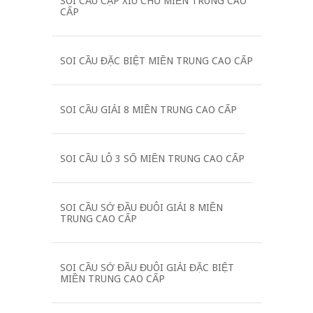
SOI CẦU CẶP XÍU CHỦ MIỀN TRUNG CAO
CẤP
SOI CẦU ĐẶC BIỆT MIỀN TRUNG CAO CẤP
SOI CẦU GIẢI 8 MIỀN TRUNG CAO CẤP
SOI CẦU LÔ 3 SỐ MIỀN TRUNG CAO CẤP
SOI CẦU SỚ ĐẦU ĐUÔI GIẢI 8 MIỀN
TRUNG CAO CẤP
SOI CẦU SỚ ĐẦU ĐUÔI GIẢI ĐẶC BIỆT
MIỀN TRUNG CAO CẤP