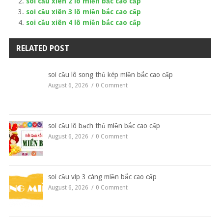
soi cầu xiên 2 lô miền bắc cao cấp
soi cầu xiên 3 lô miền bắc cao cấp
soi cầu xiên 4 lô miền bắc cao cấp
RELATED POST
soi cầu lô song thủ kép miền bắc cao cấp
August 6, 2026
0 Comment
soi cầu lô bạch thủ miền bắc cao cấp
August 6, 2026
0 Comment
soi cầu víp 3 càng miền bắc cao cấp
August 6, 2026
0 Comment