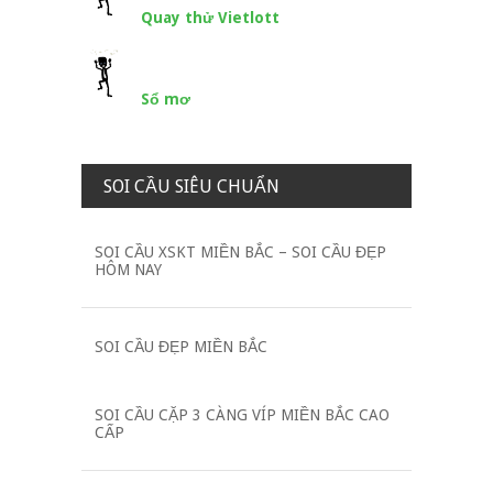
Quay thử Vietlott
Sổ mơ
SOI CẦU SIÊU CHUẨN
SOI CẦU XSKT MIỀN BẮC – SOI CẦU ĐẸP
HÔM NAY
SOI CẦU ĐẸP MIỀN BẮC
SOI CẦU CẶP 3 CÀNG VÍP MIỀN BẮC CAO
CẤP