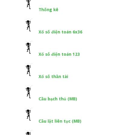
Thống kê
Xổ số điện toán 6x36
Xổ số điện toán 123
Xổ số thần tài
Cầu bạch thủ (MB)
Cầu lật liên tục (MB)