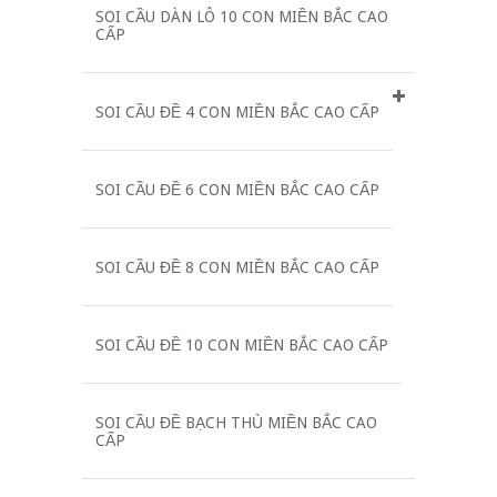
SOI CẦU DÀN LÔ 10 CON MIỀN BẮC CAO
CẤP
SOI CẦU ĐỀ 4 CON MIỀN BẮC CAO CẤP
SOI CẦU ĐỀ 6 CON MIỀN BẮC CAO CẤP
SOI CẦU ĐỀ 8 CON MIỀN BẮC CAO CẤP
SOI CẦU ĐỀ 10 CON MIỀN BẮC CAO CẤP
SOI CẦU ĐỀ BẠCH THỦ MIỀN BẮC CAO
CẤP