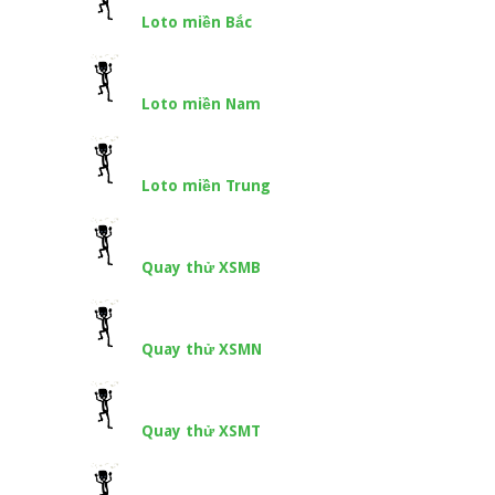
Loto miền Bắc
Loto miền Nam
Loto miền Trung
Quay thử XSMB
Quay thử XSMN
Quay thử XSMT