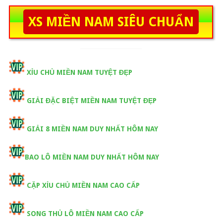
XS MIỀN NAM SIÊU CHUẨN
XỈU CHỦ MIỀN NAM TUYỆT ĐẸP
GIẢI ĐẶC BIỆT MIỀN NAM TUYỆT ĐẸP
GIẢI 8 MIỀN NAM DUY NHẤT HÔM NAY
BAO LÔ MIỀN NAM DUY NHẤT HÔM NAY
CẶP XỈU CHỦ MIỀN NAM CAO CẤP
SONG THỦ LÔ MIỀN NAM CAO CẤP