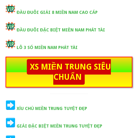
ĐẦU ĐUÔI GIẢI 8 MIỀN NAM CAO CẤP
ĐẦU ĐUÔI ĐẶC BIỆT MIỀN NAM PHÁT TÀI
LÔ 3 SỐ MIỀN NAM PHÁT TÀI
XS MIỀN TRUNG SIÊU
CHUẨN
XỈU CHỦ MIỀN TRUNG TUYỆT ĐẸP
GIẢI ĐẶC BIỆT MIỀN TRUNG TUYỆT ĐẸP