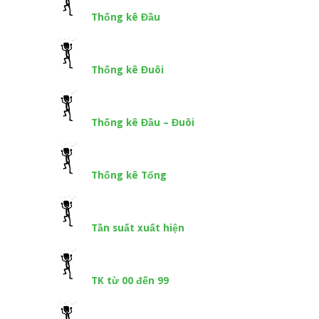
Thống kê Đầu
Thống kê Đuôi
Thống kê Đầu – Đuôi
Thống kê Tổng
Tần suất xuất hiện
TK từ 00 đến 99