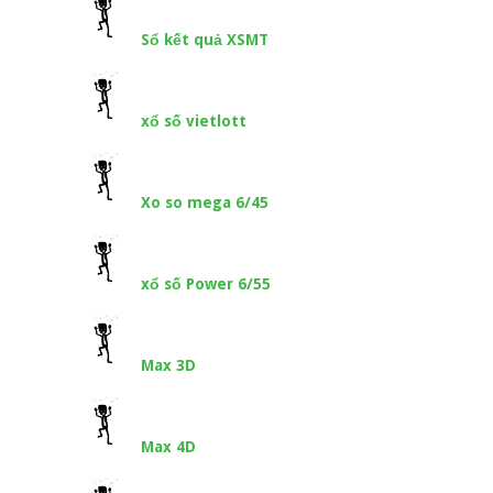
Sổ kết quả XSMT
xổ số vietlott
Xo so mega 6/45
xổ số Power 6/55
Max 3D
Max 4D