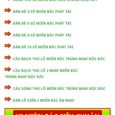
DÀN ĐỀ 4 SỐ MIỀN BẮC PHÁT TÀI
DÀN ĐỀ 6 SỐ MIỀN BẮC PHÁT TÀI
DÀN ĐỀ 8 SỐ MIỀN BẮC PHÁT TÀI
DÀN ĐỀ 10 SỐ MIỀN BẮC PHÁT TÀI
CẦU BẠCH THỦ LÔ MIỀN BẮC TRÚNG NGAY ĐỘC ĐẮC
CẦU BẠCH THỦ LÔ 2 NHÁY MIỀN BẮC
TRÚNG NGAY ĐỘC ĐẮC
CẦU SONG THỦ LÔ MIỀN BẮC TRÚNG NGAY ĐỘC ĐẮC
DÀN LÔ XIÊN 2 MIỀN BẮC ĂN NGAY