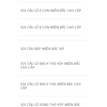
SOI CẦU LÔ 6 CON MIỀN BẮC CAO CẤP
SOI CẦU LÔ 8 CON MIỀN BẮC CAO CẤP
SOI CẦU ĐẸP MIỀN BẮC VIP
SOI CẦU LÔ BẠCH THỦ KÉP MIỀN BẮC
CAO CẤP
SOI CẦU LÔ BẠCH THỦ MIỀN BẮC CAO
CẤP
SOI CẦU LÔ SONG THỦ KÉP MIỀN BẮC