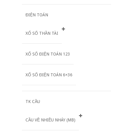
ĐIỆN TOÁN
XỔ SỐ THẦN TÀI
XỔ SỐ ĐIỆN TOÁN 123
XỔ SỐ ĐIỆN TOÁN 6×36
TK CẦU
CẦU VỀ NHIỀU NHÁY (MB)