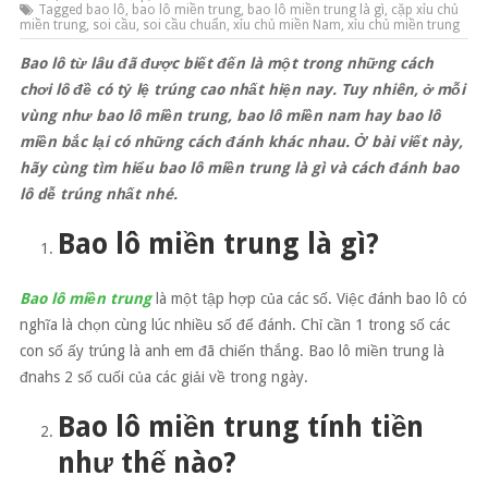
Tagged
bao lô
,
bao lô miền trung
,
bao lô miền trung là gì
,
cặp xỉu chủ
miền trung
,
soi cầu
,
soi cầu chuẩn
,
xỉu chủ miền Nam
,
xỉu chủ miền trung
Bao lô từ lâu đã được biết đến là một trong những cách
chơi lô đề có tỷ lệ trúng cao nhất hiện nay. Tuy nhiên, ở mỗi
vùng như bao lô miền trung, bao lô miền nam hay bao lô
miền bắc lại có những cách đánh khác nhau. Ở bài viết này,
hãy cùng tìm hiểu bao lô miền trung là gì và cách đánh bao
lô dễ trúng nhất nhé.
Bao lô miền trung là gì?
Bao lô miền trung
là một tập hợp của các số. Việc đánh bao lô có
nghĩa là chọn cùng lúc nhiều số để đánh. Chỉ cần 1 trong số các
con số ấy trúng là anh em đã chiến thắng. Bao lô miền trung là
đnahs 2 số cuối của các giải về trong ngày.
Bao lô miền trung tính tiền
như thế nào?