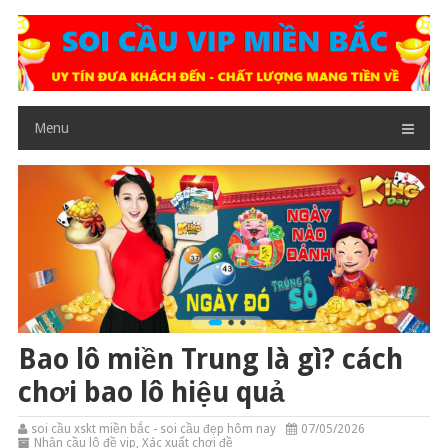
Skip
to
content
Menu
Bao lô miền Trung là gì? cách
chơi bao lô hiệu quả
soi cầu xskt miền bắc - soi cầu đẹp hôm nay
07/05/2026
Nhận cầu lô đề vip
,
Xác xuất chơi đề