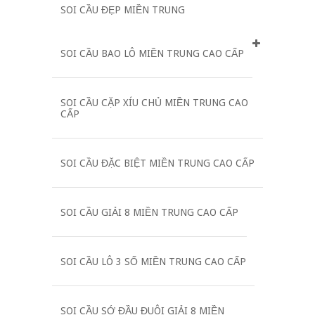
SOI CẦU ĐẸP MIỀN TRUNG
SOI CẦU BAO LÔ MIỀN TRUNG CAO CẤP
SOI CẦU CẶP XÍU CHỦ MIỀN TRUNG CAO
CẤP
SOI CẦU ĐẶC BIỆT MIỀN TRUNG CAO CẤP
SOI CẦU GIẢI 8 MIỀN TRUNG CAO CẤP
SOI CẦU LÔ 3 SỐ MIỀN TRUNG CAO CẤP
SOI CẦU SỚ ĐẦU ĐUÔI GIẢI 8 MIỀN