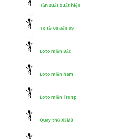
Tần suất xuất hiện
TK từ 00 đến 99
Loto miền Bắc
Loto miền Nam
Loto miền Trung
Quay thử XSMB