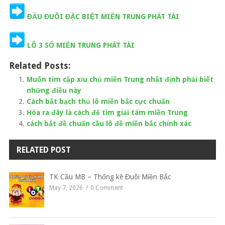
ĐẦU ĐUÔI ĐẶC BIỆT MIỀN TRUNG PHÁT TÀI
LÔ 3 SỐ MIỀN TRUNG PHÁT TÀI
Related Posts:
Muốn tìm cặp xỉu chủ miền Trung nhất định phải biết
những điều này
Cách bắt bạch thủ lô miền bắc cực chuẩn
Hóa ra đây là cách để tìm giải tám miền Trung
cách bắt đề chuẩn cầu lô đề miền bắc chính xác
RELATED POST
TK Cầu MB – Thống kê Đuôi Miền Bắc
May 7, 2026
0 Comment