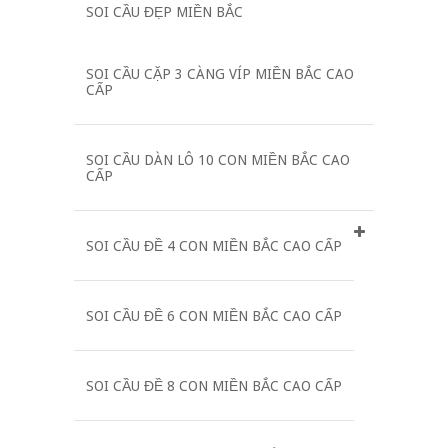
SOI CẦU ĐẸP MIỀN BẮC
SOI CẦU CẶP 3 CÀNG VÍP MIỀN BẮC CAO
CẤP
SOI CẦU DÀN LÔ 10 CON MIỀN BẮC CAO
CẤP
SOI CẦU ĐỀ 4 CON MIỀN BẮC CAO CẤP
SOI CẦU ĐỀ 6 CON MIỀN BẮC CAO CẤP
SOI CẦU ĐỀ 8 CON MIỀN BẮC CAO CẤP