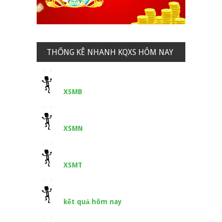
THỐNG KÊ NHANH KQXS HÔM NAY
XSMB
XSMN
XSMT
kết quả hôm nay