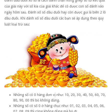
Đánh đầu đuôi xổ số là cách đánh chặn vòng ghép số từ kết quả
của giải này với số kia của giải khác để có được con số đánh vào
ngày hôm sau. Đánh xổ số đầu đuôi hay còn được gọi là biên 2 lô
đầu đuôi. Khi đánh xổ số đầu đuôi các bạn sẽ áp dụng theo quy
luật loại trừ sau:
Những số có 0 hàng đơn vị như: 10, 20, 30, 40, 50, 60, 70,
80, 90, 00 thì bỏ không dùng.
Những số có số 0 ở hàng chục như: 01, 02, 03, 04, 05, 06,
07, 08, 09 thì cũng không dùng mà bỏ đi.