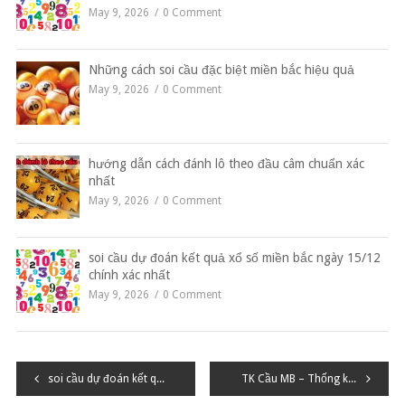
May 9, 2026
0 Comment
Những cách soi cầu đặc biệt miền bắc hiệu quả
May 9, 2026
0 Comment
hướng dẫn cách đánh lô theo đầu câm chuẩn xác
nhất
May 9, 2026
0 Comment
soi cầu dự đoán kết quả xổ số miền bắc ngày 15/12
chính xác nhất
May 9, 2026
0 Comment
Điều
soi cầu dự đoán kết quả xổ số miền bắc ngày 19/11 chính xác nhất
TK Cầu MB – Thống kê Đuôi Miền Bắc