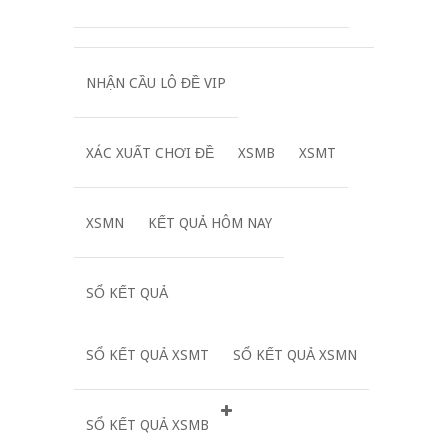
NHẬN CẦU LÔ ĐỀ VIP
XÁC XUẤT CHƠI ĐỀ
XSMB
XSMT
XSMN
KẾT QUẢ HÔM NAY
SỔ KẾT QUẢ
SỔ KẾT QUẢ XSMT
SỔ KẾT QUẢ XSMN
SỔ KẾT QUẢ XSMB