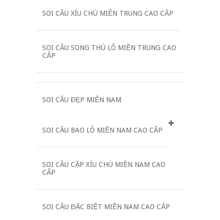
SOI CẦU XÍU CHỦ MIỀN TRUNG CAO CẤP
SOI CẦU SONG THỦ LÔ MIỀN TRUNG CAO
CẤP
SOI CẦU ĐẸP MIỀN NAM
SOI CẦU BAO LÔ MIỀN NAM CAO CẤP
SOI CẦU CẶP XÍU CHỦ MIỀN NAM CAO
CẤP
SOI CẦU ĐẶC BIỆT MIỀN NAM CAO CẤP