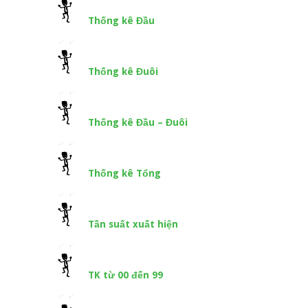
Thống kê Đầu
Thống kê Đuôi
Thống kê Đầu – Đuôi
Thống kê Tổng
Tần suất xuất hiện
TK từ 00 đến 99