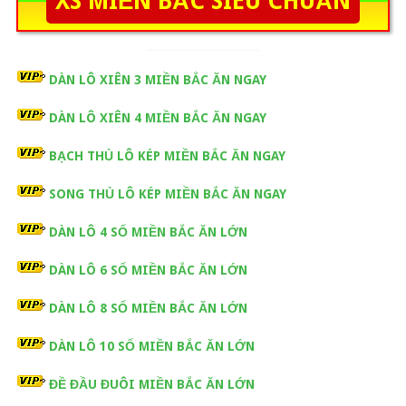
XS MIỀN BẮC SIÊU CHUẨN
DÀN LÔ XIÊN 3 MIỀN BẮC ĂN NGAY
DÀN LÔ XIÊN 4 MIỀN BẮC ĂN NGAY
BẠCH THỦ LÔ KÉP MIỀN BẮC ĂN NGAY
SONG THỦ LÔ KÉP MIỀN BẮC ĂN NGAY
DÀN LÔ 4 SỐ MIỀN BẮC ĂN LỚN
DÀN LÔ 6 SỐ MIỀN BẮC ĂN LỚN
DÀN LÔ 8 SỐ MIỀN BẮC ĂN LỚN
DÀN LÔ 10 SỐ MIỀN BẮC ĂN LỚN
ĐỀ ĐẦU ĐUÔI MIỀN BẮC ĂN LỚN