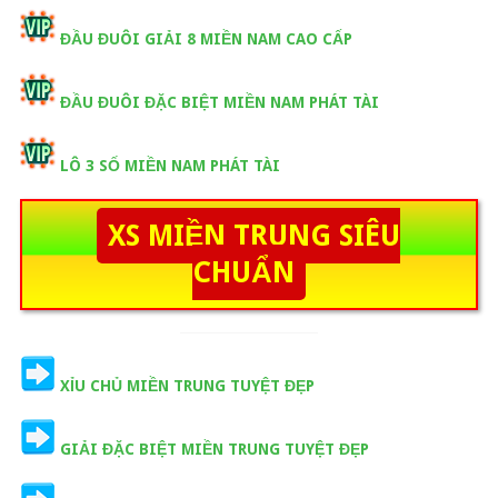
ĐẦU ĐUÔI GIẢI 8 MIỀN NAM CAO CẤP
ĐẦU ĐUÔI ĐẶC BIỆT MIỀN NAM PHÁT TÀI
LÔ 3 SỐ MIỀN NAM PHÁT TÀI
XS MIỀN TRUNG SIÊU
CHUẨN
XỈU CHỦ MIỀN TRUNG TUYỆT ĐẸP
GIẢI ĐẶC BIỆT MIỀN TRUNG TUYỆT ĐẸP