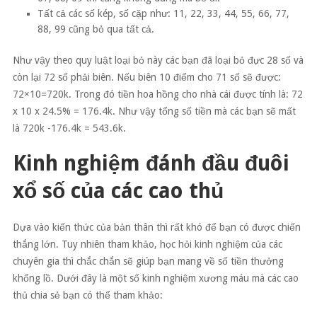
Tất cả các số kép, số cặp như: 11, 22, 33, 44, 55, 66, 77,
88, 99 cũng bỏ qua tất cả.
Như vậy theo quy luật loại bỏ này các bạn đã loại bỏ đực 28 số và
còn lại 72 số phải biên. Nếu biên 10 điểm cho 71 số sẽ được:
72×10=720k. Trong đó tiền hoa hồng cho nhà cái được tính là: 72
x 10 x 24.5% = 176.4k. Như vậy tổng số tiền mà các bạn sẽ mất
là 720k -176.4k = 543.6k.
Kinh nghiệm đánh đầu đuôi
xổ số của các cao thủ
Dựa vào kiến thức của bản thân thì rất khó để bạn có được chiến
thắng lớn. Tuy nhiên tham khảo, học hỏi kinh nghiệm của các
chuyên gia thì chắc chắn sẽ giúp bạn mang về số tiền thưởng
khổng lồ. Dưới đây là một số kinh nghiệm xương máu mà các cao
thủ chia sẻ bạn có thể tham khảo: