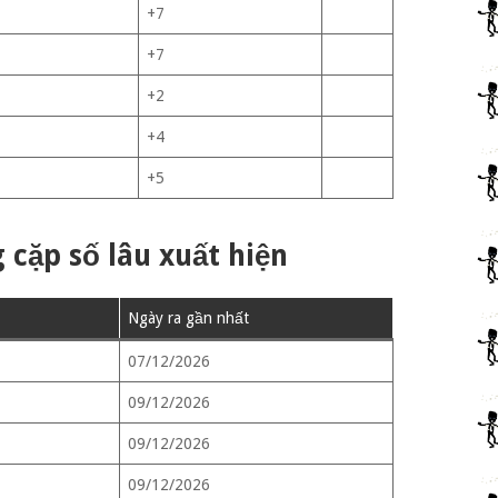
+7
+7
+2
+4
+5
cặp số lâu xuất hiện
Ngày ra gần nhất
07/12/2026
09/12/2026
09/12/2026
09/12/2026