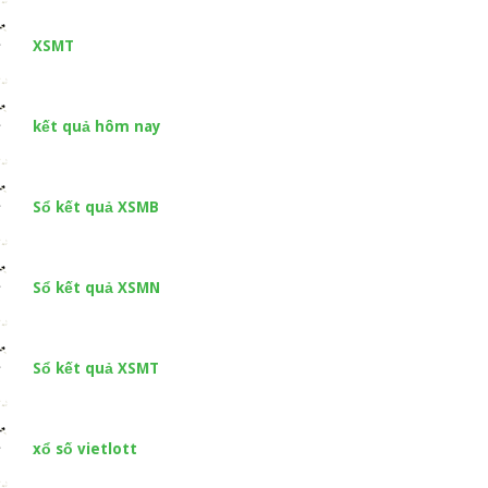
XSMT
kết quả hôm nay
Sổ kết quả XSMB
Sổ kết quả XSMN
Sổ kết quả XSMT
xổ số vietlott