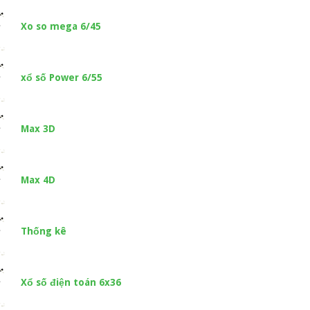
Xo so mega 6/45
xổ số Power 6/55
Max 3D
Max 4D
Thống kê
Xổ số điện toán 6x36