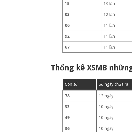
15
13 lần
03
12 lần
06
11 lần
92
11 lần
67
11 lần
Thống kê XSMB những 
Con số
Số ngày chưa ra
78
12 ngày
33
10 ngày
49
10 ngày
36
10 ngày