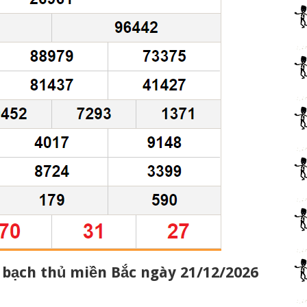
ô bạch thủ miền Bắc ngày 21/12/2026