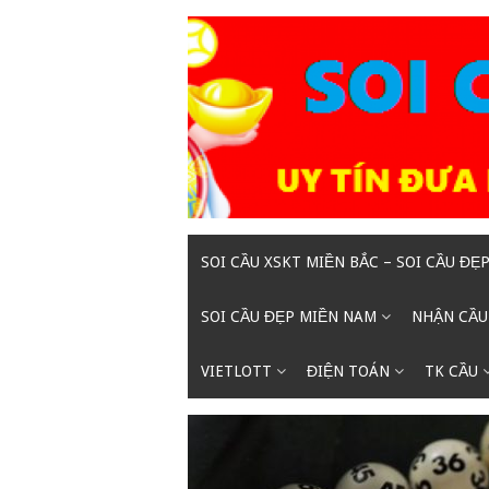
Skip
to
content
SOI CẦU XSKT MIỀN BẮC – SOI CẦU ĐẸ
SOI CẦU ĐẸP MIỀN NAM
NHẬN CẦU 
VIETLOTT
ĐIỆN TOÁN
TK CẦU