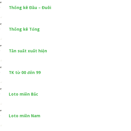
Thống kê Đầu – Đuôi
Thống kê Tổng
Tần suất xuất hiện
TK từ 00 đến 99
Loto miền Bắc
Loto miền Nam