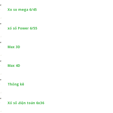
Xo so mega 6/45
xổ số Power 6/55
Max 3D
Max 4D
Thống kê
Xổ số điện toán 6x36