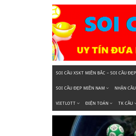
Skip
to
content
SOI CẦU XSKT MIỀN BẮC – SOI CẦU ĐẸ
SOI CẦU ĐẸP MIỀN NAM
NHẬN CẦU 
VIETLOTT
ĐIỆN TOÁN
TK CẦU