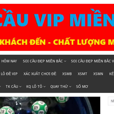
P HÔM NAY
SOI CẦU ĐẸP MIỀN BẮC
SOI CẦU ĐẸP MIỀN BẮC V
LÔ ĐỀ VIP
XÁC XUẤT CHƠI ĐỀ
XSMB
XSMT
XSMN
KẾ
TK CẦU
KQ LÔ TÔ
QUAY THỬ
SỔ MƠ