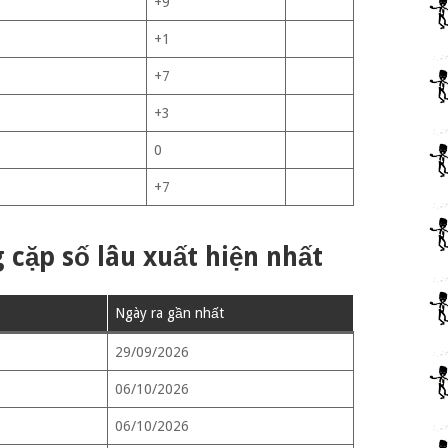
+9
+1
+7
+3
0
+7
cặp số lâu xuất hiện nhất
Ngày ra gần nhất
29/09/2026
06/10/2026
06/10/2026