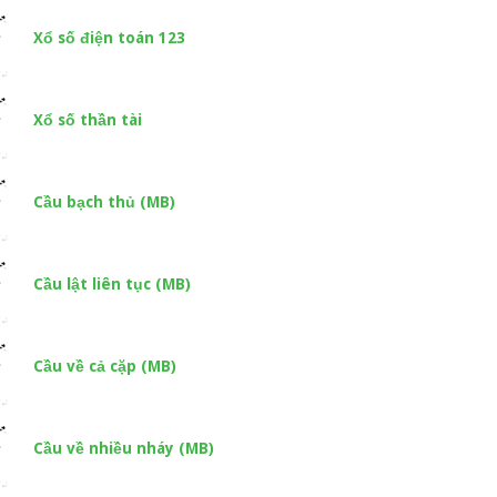
Xổ số điện toán 123
Xổ số thần tài
Cầu bạch thủ (MB)
Cầu lật liên tục (MB)
Cầu về cả cặp (MB)
Cầu về nhiều nháy (MB)