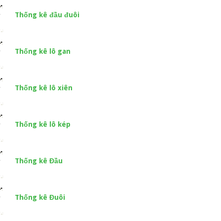
Thống kê đầu đuôi
Thống kê lô gan
Thống kê lô xiên
Thống kê lô kép
Thống kê Đầu
Thống kê Đuôi