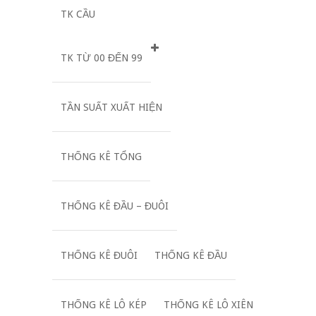
TK CẦU
TK TỪ 00 ĐẾN 99
TẦN SUẤT XUẤT HIỆN
THỐNG KÊ TỔNG
THỐNG KÊ ĐẦU – ĐUÔI
THỐNG KÊ ĐUÔI
THỐNG KÊ ĐẦU
THỐNG KÊ LÔ KÉP
THỐNG KÊ LÔ XIÊN