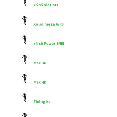
xổ số vietlott
Xo so mega 6/45
xổ số Power 6/55
Max 3D
Max 4D
Thống kê