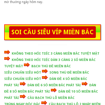
mở thưởng ngày hôm nay.
SOI CẦU SIÊU VÍP MIỀN BẮC
KHÔNG THEO HỐI TIẾC 3 CÀNG MIỀN BẮC TUYỆT MẬT
KHÔNG THEO HỐI TIẾC DÀN 3 CÀNG 2 SỐ MIỀN BẮC
TUYỆT MẬT
BẠCH THỦ ĐỀ MIỀN BẮC
SIÊU CHUẨN SIÊU HÓT
SONG THỦ ĐỀ MIỀN BẮC
SIÊU CHUẨN SIÊU HÓT
DÀN ĐỀ 4 SỐ MIỀN BẮC
PHÁT TÀI
DÀN ĐỀ 6 SỐ MIỀN BẮC PHÁT TÀI
DÀN
ĐỀ 8 SỐ MIỀN BẮC PHÁT TÀI
DÀN ĐỀ 10 SỐ MIỀN BẮC
PHÁT TÀI
CẦU BẠCH THỦ LÔ MIỀN BẮC
TRÚNG NGAY ĐỘC ĐẮC
CẦU BẠCH THỦ LÔ 2 NHÁY MIỀN