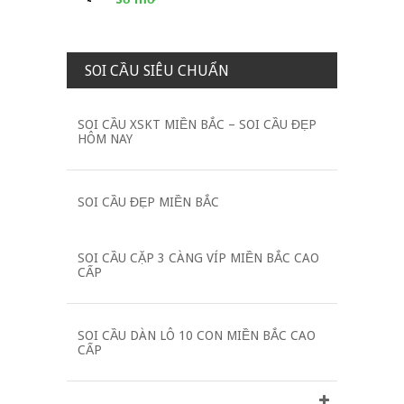
SOI CẦU SIÊU CHUẨN
SOI CẦU XSKT MIỀN BẮC – SOI CẦU ĐẸP
HÔM NAY
SOI CẦU ĐẸP MIỀN BẮC
SOI CẦU CẶP 3 CÀNG VÍP MIỀN BẮC CAO
CẤP
SOI CẦU DÀN LÔ 10 CON MIỀN BẮC CAO
CẤP