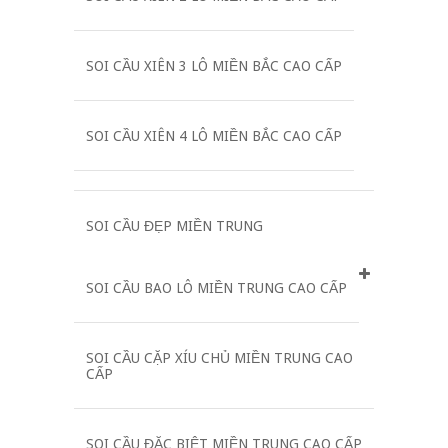
SOI CẦU XIÊN 3 LÔ MIỀN BẮC CAO CẤP
SOI CẦU XIÊN 4 LÔ MIỀN BẮC CAO CẤP
SOI CẦU ĐẸP MIỀN TRUNG
SOI CẦU BAO LÔ MIỀN TRUNG CAO CẤP
SOI CẦU CẶP XÍU CHỦ MIỀN TRUNG CAO
CẤP
SOI CẦU ĐẶC BIỆT MIỀN TRUNG CAO CẤP