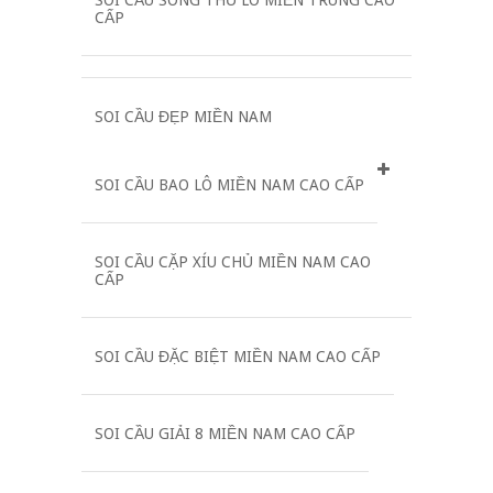
CẤP
SOI CẦU ĐẸP MIỀN NAM
SOI CẦU BAO LÔ MIỀN NAM CAO CẤP
SOI CẦU CẶP XÍU CHỦ MIỀN NAM CAO
CẤP
SOI CẦU ĐẶC BIỆT MIỀN NAM CAO CẤP
SOI CẦU GIẢI 8 MIỀN NAM CAO CẤP