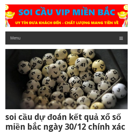
Skip
to
content
Menu
soi cầu dự đoán kết quả xổ số
miền bắc ngày 30/12 chính xác