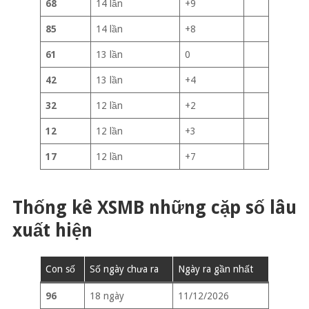
68
14 lần
+9
85
14 lần
+8
61
13 lần
0
42
13 lần
+4
32
12 lần
+2
12
12 lần
+3
17
12 lần
+7
Thống kê XSMB những cặp số lâu
xuất hiện
Con số
Số ngày chưa ra
Ngày ra gần nhất
96
18 ngày
11/12/2026