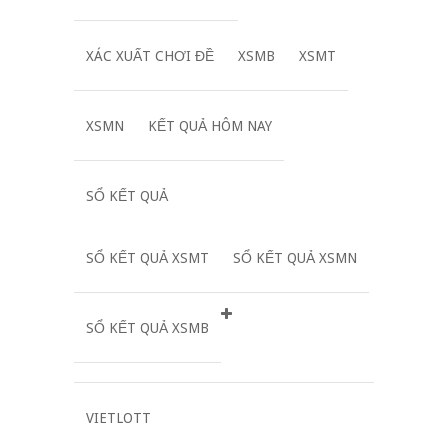
XÁC XUẤT CHƠI ĐỀ
XSMB
XSMT
XSMN
KẾT QUẢ HÔM NAY
SỔ KẾT QUẢ
SỔ KẾT QUẢ XSMT
SỔ KẾT QUẢ XSMN
SỔ KẾT QUẢ XSMB
VIETLOTT